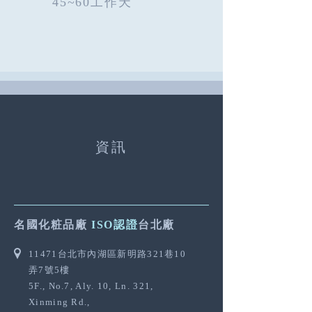
45~60工作天
資訊
名國化粧品廠
ISO認證
台北廠
11471
台北市內湖區新明路
321
巷
10
弄
7
號
5
樓
5F., No.7, Aly. 10, Ln. 321,
Xinming Rd.,